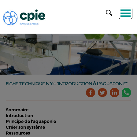
FICHE TECHNIQUE N°64 "INTRODUCTION À L'AQUAPONIE"
Sommaire
Introduction
Principe de l'aquaponie
Créer son système
Ressources